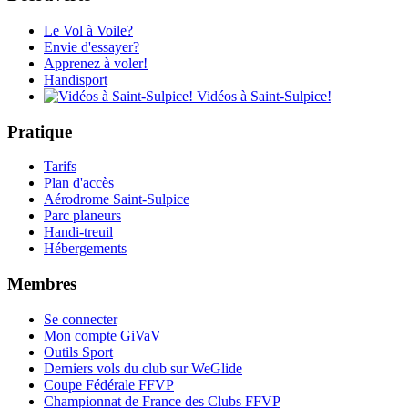
Le Vol à Voile?
Envie d'essayer?
Apprenez à voler!
Handisport
Vidéos à Saint-Sulpice!
Pratique
Tarifs
Plan d'accès
Aérodrome Saint-Sulpice
Parc planeurs
Handi-treuil
Hébergements
Membres
Se connecter
Mon compte GiVaV
Outils Sport
Derniers vols du club sur WeGlide
Coupe Fédérale FFVP
Championnat de France des Clubs FFVP